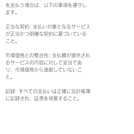
を支払う場合は、以下の事項を遵守し
ます。
正当な契約: 支払い対象となるサービス
が正当かつ明確な契約に基づいている
こと。
市場価格との整合性: 支払額が提供され
るサービスの内容に対して妥当であ
り、市場価格から逸脱していないこ
と。
記録: すべての支払いは正確に会計帳簿
に記録され、証憑を保管すること。
5. コンプライアンス体制と報告義務
5.1 承認・報告
本方針に違反する行為、または違反の